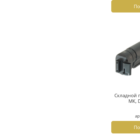
По
Складной 
МК, D
ар
По