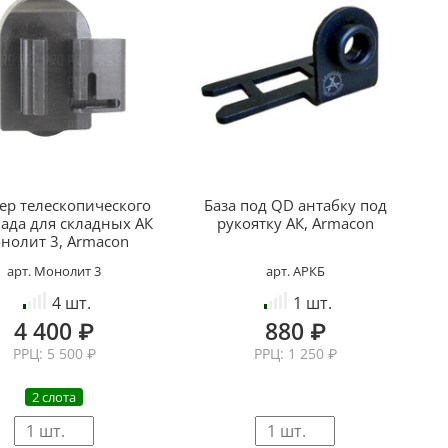
ер телескопического
База под QD антабку под
ада для складных АК
рукоятку АК, Armacon
нолит 3, Armacon
арт. Монолит 3
арт. АРКБ
4 шт.
1 шт.
4 400 ₽
880 ₽
РРЦ: 5 500 ₽
РРЦ: 1 250 ₽
2 слота