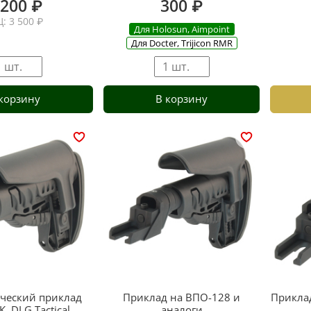
 200 ₽
300 ₽
Ц: 3 500 ₽
Для Holosun, Aimpoint
Для Docter, Trijicon RMR
 корзину
В корзину
ческий приклад
Приклад на ВПО-128 и
Приклад
, DLG Tactical
аналоги