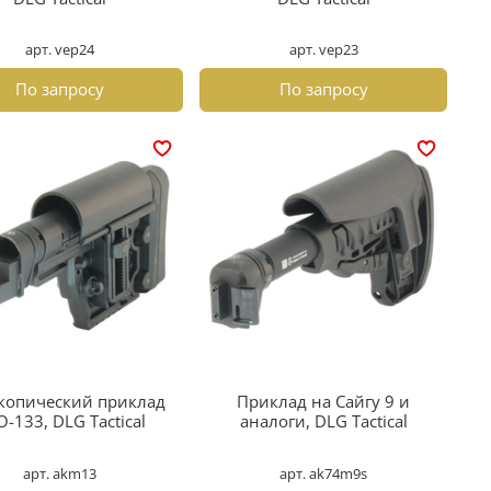
арт. vep24
арт. vep23
По запросу
По запросу
копический приклад
Приклад на Сайгу 9 и
-133, DLG Tactical
аналоги, DLG Tactical
арт. akm13
арт. ak74m9s