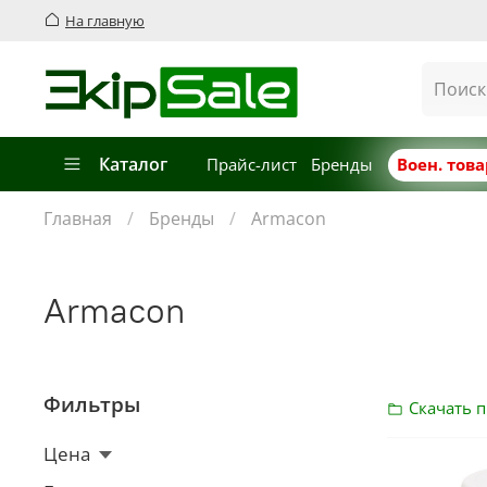
На главную
Каталог
Прайс-лист
Бренды
Воен. тов
Главная
Бренды
Armacon
Armacon
Фильтры
Скачать 
Цена