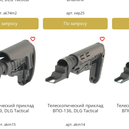
т. ak74m2
арт. vep25
 запросу
По запросу
ческий приклад
Телескопический приклад
Телес
, DLG Tactical
ВПО-136, DLG Tactical
ВПО
рт. akm15
арт. akm14