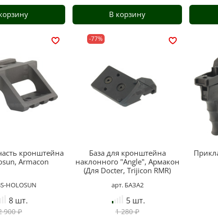
 корзину
В корзину
-77%
 часть кронштейна
База для кронштейна
Прикла
osun, Armacon
наклонного "Angle", Армакон
(Для Docter, Trijicon RMR)
 BS-HOLOSUN
арт. БАЗА2
8 шт.
5 шт.
2 900 ₽
1 280 ₽