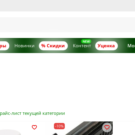
ары
Новинки
% Скидки
Контент
Уценка
Мо
прайс-лист
текущей
категории
-10%