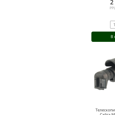
2
РР
В
Телескопи
Сайга МК