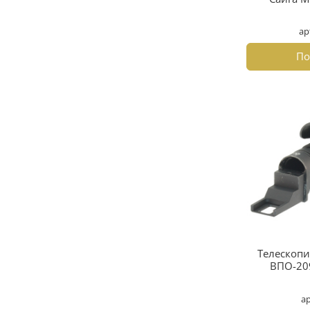
ар
По
Телескопи
ВПО-209
а