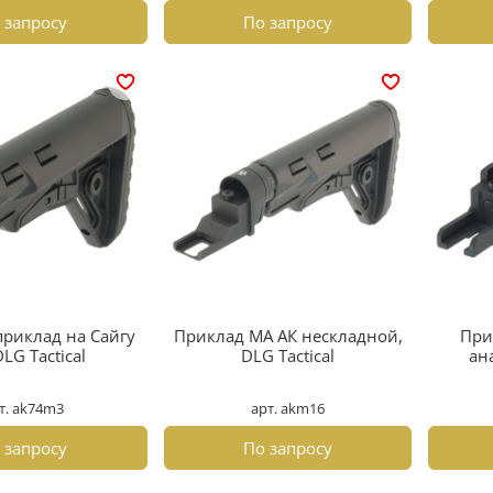
 запросу
По запросу
приклад на Сайгу
Приклад МА АК нескладной,
При
LG Tactical
DLG Tactical
ана
т. ak74m3
арт. akm16
 запросу
По запросу