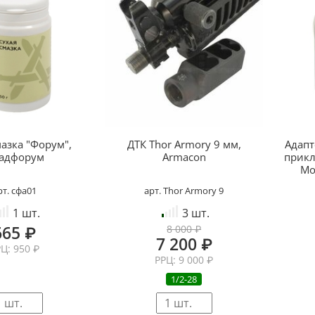
мазка "Форум",
ДТК Thor Armory 9 мм,
Адапт
адфорум
Armacon
прикл
Мо
рт. сфа01
арт. Thor Armory 9
1 шт.
3 шт.
665 ₽
8 000 ₽
7 200 ₽
Ц: 950 ₽
РРЦ: 9 000 ₽
1/2-28