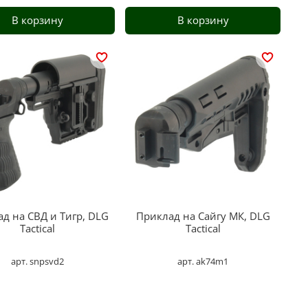
В корзину
В корзину
д на СВД и Тигр, DLG
Приклад на Сайгу МК, DLG
Tactical
Tactical
арт. snpsvd2
арт. ak74m1