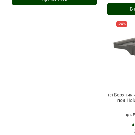
В
-24%
(с) Верхняя
под Hol
арт.