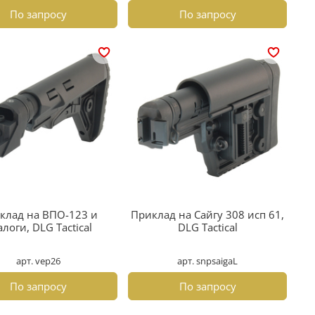
По запросу
По запросу
клад на ВПО-123 и
Приклад на Сайгу 308 исп 61,
логи, DLG Tactical
DLG Tactical
арт. vep26
арт. snpsaigaL
По запросу
По запросу