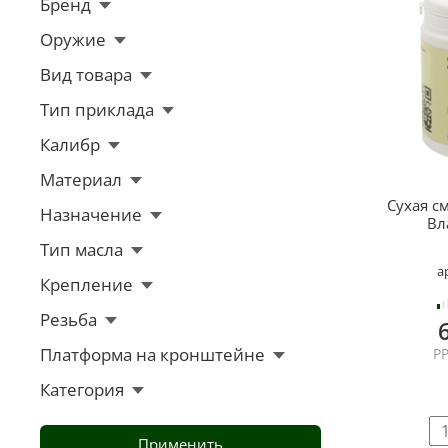
Бренд
Оружие
Вид товара
Тип приклада
Калибр
Материал
Сухая с
Назначение
Вл
Тип масла
а
Крепление
Резьба
Платформа на кронштейне
РР
Категория
Применить