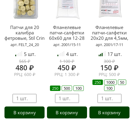
Патчи для 20
Фланелевые
Фланелевые
калибра
патчи-салфетки
патчи-салфетки
фетровые, Stil Crin
60x60 для 12-28
20x20 для 4,5мм,
Cal., STRIXTAC
STRIXTAC
арт. FELT_24_20
арт. 2001/15-11
арт. 2001/17-11
5 шт.
4 шт.
17 шт.
565 ₽
1 100 ₽
300 ₽
480 ₽
450 ₽
150 ₽
РРЦ: 600 ₽
РРЦ: 1 300 ₽
РРЦ: 500 ₽
250
1000
50
250
500
100
100
В корзину
В корзину
В корзину