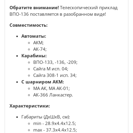
Обратите внимание!
Телескопический приклад
ВПО-136
поставляется в разобранном виде!
Совместимость:
Автоматы:
АКМ;
АК-74;
Карабины:
ВПО-133, -136, -209;
Сайга М исп. 04;
Сайга 308-1 исп. 34;
С шарниром АКМ:
МА АК, МА АК-01;
АК-366 Ланкастер.
Характеристики:
Габариты (ДхШхВ, см):
min - 28.9х
4.4х12.5;
max - 37.3х
4.4х12.5;