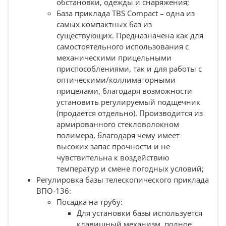
обстановки, одежды и снаряжения;
База приклада TBS Compact – одна из
Габариты (ДхШхВ, см):
самых компактных баз из
min - 28.9х
4.4х12.5;
max - 37.3х
4.4х12.5;
существующих. Предназначена как для
Длина от ствольной коробки min и max, см -
самостоятельного использования с
23/31.5;
механическими прицельными
Вес, г - 494;
приспособлениями, так и для работы с
Материал - полимер, армированный
оптическими/коллиматорными
стекловолокном, алюминиевые сплавы, сталь.
прицелами, благодаря возможности
Состав комплекта:
установить регулируемый подщечник
(продается отдельно). Производится из
Переходник Монолит 1 от Armacon
;
армированного стекловолокном
Эндплейт от Armacon
;
полимера, благодаря чему имеет
Труба приклада от DLG Tactical
;
База приклада TBS Compact
.
высоких запас прочности и не
чувствительна к воздействию
температур и смене погодных условий;
Регулировка базы телескопического приклада
ВПО-136:
Посадка на трубу:
Для установки базы используется
клавишный механизм, полное