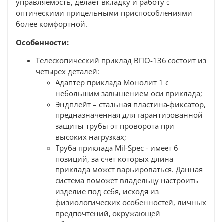
управляемость, делает вкладку и работу с
также 3 проушины и 2 петли под паракорд или
карабин;
оптическими прицельными приспособлениями
Агрессивный резиновый протектор на затыльнике
более комфортной.
не дает комплекту скользить по плечу во время
ведения огня, но и не цепляется за амуницию.
Особенности:
Слегка закругленная форма обеспечивает удобную
быструю вкладку.
Телескопический приклад ВПО-136 состоит из
четырех деталей:
Обратите внимание!
Телескопический приклад
Адаптер приклада Монолит 1 с
ВПО-136
поставляется в разобранном виде!
небольшим завышением оси приклада;
Совместимость:
Эндплейт – стальная пластина-фиксатор,
предназначенная для гарантированной
Автоматы:
защиты трубы от проворота при
АКМ;
высоких нагрузках;
АК-74;
Карабины:
Труба приклада Mil-Spec - имеет 6
ВПО-133, -136, -209;
позиций, за счет которых длина
Сайга М исп. 04;
приклада может варьироваться. Данная
Сайга 308-1 исп. 34;
система поможет владельцу настроить
С шарниром АКМ:
изделие под себя, исходя из
МА АК, МА АК-01;
физиологических особенностей, личных
АК-366 Ланкастер.
предпочтений, окружающей
Характеристики: