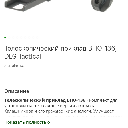
Телескопический приклад ВПО-136,
DLG Tactical
арт.
akm14
Описание
Телескопический приклад ВПО-136
- комплект для
установки на нескладные версии автомата
Калашникова и его граждаснкие аналоги. Улучшает
управляемость, делает вкладку и работу с оптическими
прицельными приспособлениями более комфортной.
Показать полностью