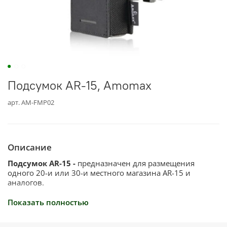
Подсумок AR-15, Amomax
арт.
AM-FMP02
Описание
Подсумок AR-15 -
предназначен
для размещения
одного 20-и или 30-и местного магазина AR-15 и
аналогов.
Особенности:
Показать полностью
За надежную фиксация магазина внутри подсумка
отвечают эластичные тканевые бортики по бокам