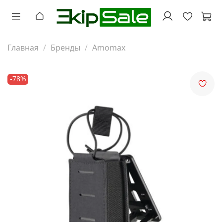
Главная
Бренды
Amomax
-78%