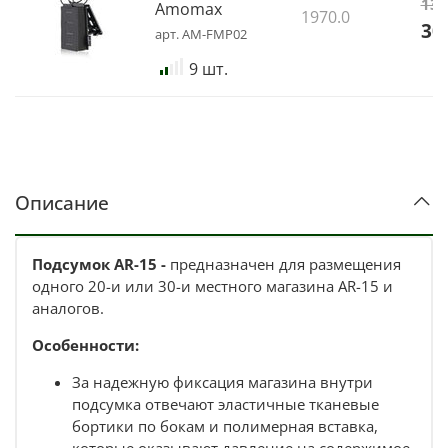
Внимание!
Не рекомендуется использовать подсумок
138
Amomax
1970.0
совместно с магазинами АК калибра 5.45 и 7.62,
30
арт.
AM-FMP02
поскольку, в связи с изогнутым корпусом и сильно
выступающим зубом, имеется риск быстрого истирания
9 шт.
боковых стенок паучера.
Совместимость:
AR-15 и аналоги;
Сайга-223, Вепрь-223.
Описание
Характеристики:
Габариты (ДхШхВ, см) - 7х5.4х11;
Вес, г - 100;
Подсумок AR-15 -
предназначен
для размещения
Материал - полимер, нейлон, шоккорд;
одного 20-и или 30-и местного магазина AR-15 и
Цвет - черный.
аналогов.
Производство:
Amomax
(Китай).
Особенности:
За надежную фиксация магазина внутри
подсумка отвечают эластичные тканевые
бортики по бокам и полимерная вставка,