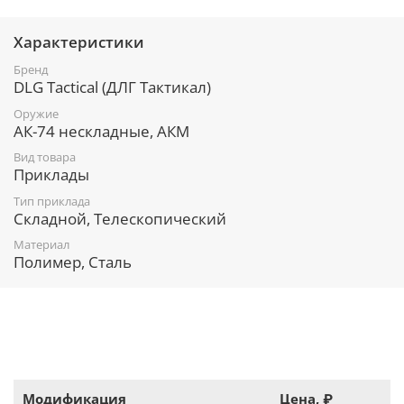
Телескопический приклад для АК-74 состоит из
трёх деталей:
Характеристики
Складная труба с переходником:
регулируется на 3 шага, по 12 мм
Бренд
каждый;
DLG Tactical (ДЛГ Тактикал)
имеет складной узел. Он приводится в
действие после смещения шарнира
Оружие
вверх по оси и последующего сдвига
АК-74 нескладные, АКМ
влево;
Вид товара
с правой и левой стороны оборудована
Приклады
слотами под быстросъемные антабки
для крепления ремня;
Тип приклада
металлическая проставка в планке
Складной, Телескопический
регулировки гарантирует длительный
Материал
срок службы и максимальную
Полимер, Сталь
надежность;
внутренняя полость может
использоваться под хранение
различных мелочей, закрывается
заглушкой;
База приклада TBS Shock:
Снабжен двухступенчатой педалью
фиксации. Первое положение педали –
Модификация
Цена, ₽
изменение непосредственно длины