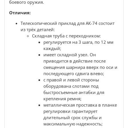
приклада позволит легко вернуться на
боевого оружия.
нужную высоту после
транспортировки;
Отличия:
Изделие легко чистится. Его можно мыть в воде с
Телескопический приклад для АК-74 состоит
мылом или порошком. Поверхность устойчива к
появлению мелких царапин;
из трёх деталей:
Армированный стекловолокном полимер хорошо
Складная труба с переходником:
переносит оружейную химию, мороз и жару, не
регулируется на 3 шага, по 12 мм
боится случайных ударов;
каждый;
Телескопический приклад для АКМ доступен в
имеет складной узел. Он
трех расцветках: черный, олива, пустыня.
приводится в действие после
Совместим с:
смещения шарнира вверх по оси и
последующего сдвига влево;
оружием:
с правой и левой стороны
АКМ, АК-74.
оборудована слотами под
быстросъемными антабками.
быстросъемные антабки для
по желанию база может быть заменена на любую
крепления ремня;
другую в стандарте commercial, в том числе:
TBS
металлическая проставка в планке
Compact
,
TBS Sharp.
регулировки гарантирует
Взаимозаменяем:
длительный срок службы и
максимальную надежность;
с любым
комплектом приклада на АКМ.