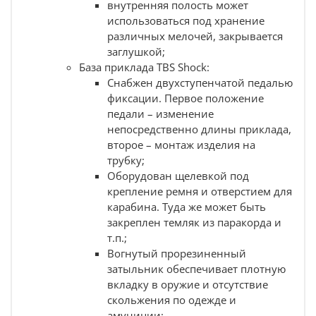
внутренняя полость может
Состав комплекта:
использоваться под хранение
различных мелочей, закрывается
Труба складная для АК
;
заглушкой;
База приклада TBS Shock
.
База приклада TBS Shock:
Снабжен двухступенчатой педалью
фиксации. Первое положение
педали – изменение
непосредственно длины приклада,
второе – монтаж изделия на
трубку;
Оборудован щелевкой под
крепление ремня и отверстием для
карабина. Туда же может быть
закреплен темляк из паракорда и
т.п.;
Вогнутый прорезиненный
затыльник обеспечивает плотную
вкладку в оружие и отсутствие
скольжения по одежде и
амуниции;