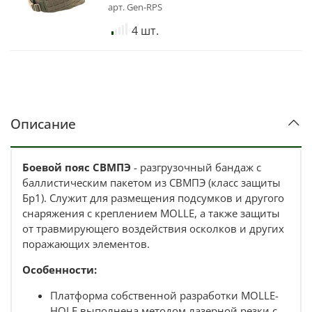
арт.
Gen-RPS
Материал:
ткань - Cordura 1000D с ИК ремиссией;
4 шт.
фурнитура - ацеталь;
наполнение - СВМПЭ 25 слоев;
Класс защиты - Бр1;
Рабочая длина, см:
Размер 2 - 83;
Размер 3 - 98;
Обхват, см - от 107 до 135;
Описание
Вес, кг - 1.055.
Производство: Genesis (Россия).
Боевой пояс СВМПЭ
- разгрузочный бандаж с
баллистическим пакетом из СВМПЭ (класс защиты
Артикул: Gen-RPS.
Бр1). Служит для размещения подсумков и другого
снаряжения с креплением MOLLE, а также защиты
от травмирующего воздействия осколков и других
поражающих элементов.
Особенности:
Платформа собственной разработки MOLLE-
HOLE выполнена методом лазерной резки с