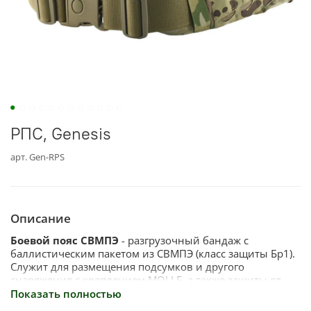
РПС, Genesis
арт.
Gen-RPS
Описание
Боевой пояс СВМПЭ
- разгрузочный бандаж с
баллистическим пакетом из СВМПЭ (класс защиты Бр1).
Служит для размещения подсумков и другого
снаряжения с креплением MOLLE, а также защиты от
травмирующего воздействия осколков и других
Показать полностью
поражающих элементов.