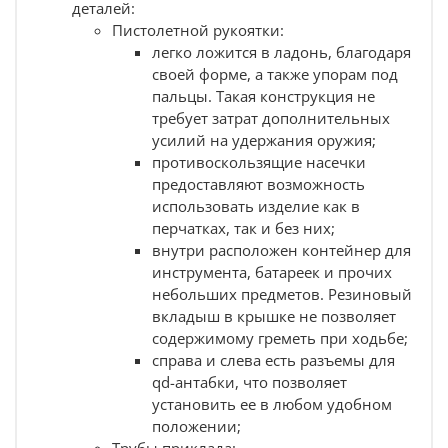
комфортной вкладки.
деталей:
Приклад на Remington 870 легко чистится. Его
Пистолетной рукоятки:
можно мыть в воде с мылом или порошком.
легко ложится в ладонь, благодаря
Поверхность устойчива к появлению мелких
своей форме, а также упорам под
царапин;
пальцы. Такая конструкция не
Армированный стекловолокном полимер хорошо
требует затрат дополнительных
переносит оружейную химию, мороз и жару, не
боится случайных ударов;
усилий на удержания оружия;
В комплектацию входит заглушка с проушиной
противоскользящие насечки
для крепления ремня или карабина.
предоставляют возможность
Предназначена для удобной транспортировки
использовать изделие как в
или хранения ружья. Устанавливается в рукоять
перчатках, так и без них;
вместо базы;
внутри расположен контейнер для
Данная модель производится в трех цветах:
пустыня, олива и черный. Труба, вне зависимости
инструмента, батареек и прочих
от версии, остается черного цвета.
небольших предметов. Резиновый
вкладыш в крышке не позволяет
Совместим с:
содержимому греметь при ходьбе;
ружьями
Remington 870 и 750, Hawk 982
.
справа и слева есть разъемы для
быстросъемными антабками.
qd-антабки, что позволяет
установить ее в любом удобном
Взаимозаменяем:
положении;
с любым
комплектом прикладов на Remington.