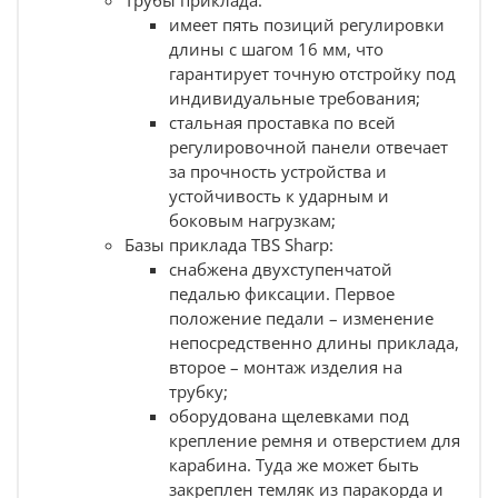
Трубы приклада:
имеет пять позиций регулировки
Характеристики:
длины с шагом 16 мм, что
Вес, г - 623;
гарантирует точную отстройку под
Габариты (ДхШхВ, см):
индивидуальные требования;
max - 35.5х3.8х15.8;
стальная проставка по всей
min - 30х3.8х15.8;
регулировочной панели отвечает
Материал - армированный стекловолокном
за прочность устройства и
полимер.
устойчивость к ударным и
Состав комплекта:
боковым нагрузкам;
Базы приклада TBS Sharp:
Рукоятка
;
снабжена двухступенчатой
База TBS Sharp
;
педалью фиксации. Первое
Труба приклада
;
положение педали – изменение
непосредственно длины приклада,
второе – монтаж изделия на
трубку;
оборудована щелевками под
крепление ремня и отверстием для
карабина. Туда же может быть
закреплен темляк из паракорда и