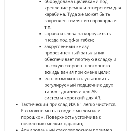
оборудована щелевками под
крепление ремня и отверстием для
карабина. Туда же может быть
закреплен темляк из паракорда и
т.п.;
справа и слева на корпусе есть
гнезда под qd-антабки;
закругленный книзу
прорезиненный затыльник
обеспечивает плотную вкладку и
высокую скорость повторного
вскидывания при смене цели;
есть возможность установить
регулируемый подщечник двух
типов -
длинный для АК-
систем
и
короткий для AR.
Тактический приклад ИЖ 81 легко чистится.
Его можно мыть в воде с мылом или
порошком. Поверхность устойчива к
появлению мелких царапин;
Армированный стекловолокном полимер