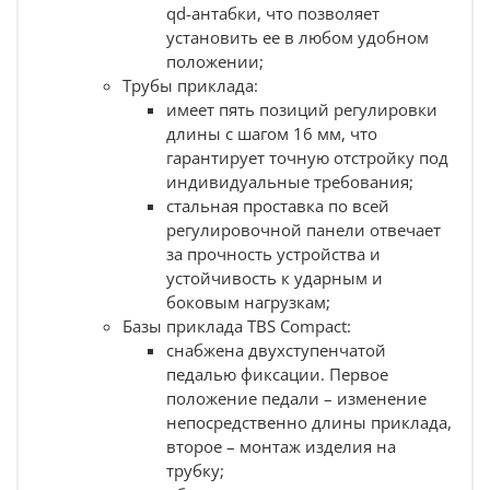
с любым
комплектом приклада на ИЖ.
qd-антабки, что позволяет
установить ее в любом удобном
Характеристики:
положении;
Вес, г - 586;
Трубы приклада:
Габариты (ДхШхВ, см):
имеет пять позиций регулировки
max -
34.2х4.6х15.5
;
длины с шагом 16 мм, что
min -
26.7х4.6х15.5
;
гарантирует точную отстройку под
Материал - армированный стекловолокном
индивидуальные требования;
полимер.
стальная проставка по всей
Состав комплекта:
регулировочной панели отвечает
за прочность устройства и
Переходник
;
устойчивость к ударным и
Рукоятка
;
База TBS Compact
;
боковым нагрузкам;
Труба приклада
.
Базы приклада TBS Compact:
снабжена двухступенчатой
педалью фиксации. Первое
положение педали – изменение
непосредственно длины приклада,
второе – монтаж изделия на
трубку;