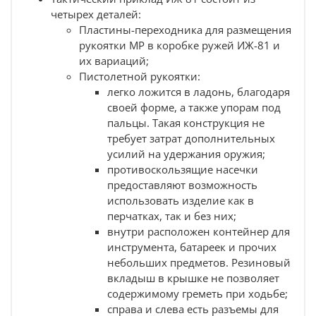
цели;
четырех деталей:
есть возможность установить
Пластины-переходника для размещения
регулируемый подщечник двух типов
рукоятки МР в коробке ружей ИЖ-81 и
-
длинный для АК-систем
и
короткий
их вариаций;
для AR.
Пистолетной рукоятки:
Тактический приклад ИЖ 81 легко чистится. Его
можно мыть в воде с мылом или порошком.
легко ложится в ладонь, благодаря
Поверхность устойчива к появлению мелких
своей форме, а также упорам под
царапин;
пальцы. Такая конструкция не
Армированный стекловолокном полимер хорошо
требует затрат дополнительных
переносит оружейную химию, мороз и жару, не
усилий на удержания оружия;
боится случайных ударов;
противоскользящие насечки
Данная модель производится в трех цветах:
пустыня, олива и черный. Труба, вне зависимости
предоставляют возможность
от версии, остается черного цвета.
использовать изделие как в
перчатках, так и без них;
Совместим с:
внутри расположен контейнер для
ружьями ИЖ-81.
инструмента, батареек и прочих
быстросъемными антабками.
небольших предметов. Резиновый
подщечниками:
стандартным
и
укороченным.
вкладыш в крышке не позволяет
содержимому греметь при ходьбе;
Взаимозаменяем:
справа и слева есть разъемы для