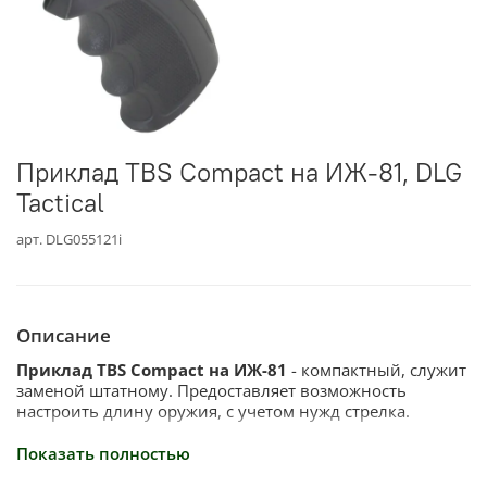
Приклад TBS Compact на ИЖ-81, DLG
Tactical
арт.
DLG055121i
Описание
Приклад TBS Compact на ИЖ-81
- компактный, служит
заменой штатному. Предоставляет возможность
настроить длину оружия, с учетом нужд стрелка.
Отличия:
Показать полностью
Тактический приклад ИЖ 81 состоит из четырех