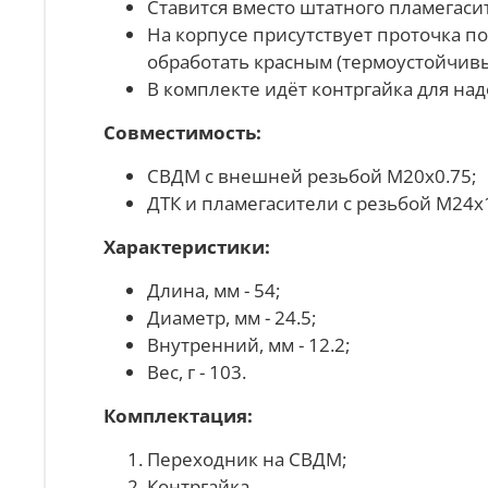
Ставится вместо штатного пламегаси
На корпусе присутствует проточка п
обработать красным (термоустойчив
В комплекте идёт контргайка для н
Совместимость:
СВДМ с внешней резьбой М20х0.75;
ДТК и пламегасители с резьбой М24х1
Характеристики:
Длина, мм - 54;
Диаметр, мм - 24.5;
Внутренний, мм - 12.2;
Вес, г - 103.
Комплектация:
Переходник на СВДМ;
Контргайка.