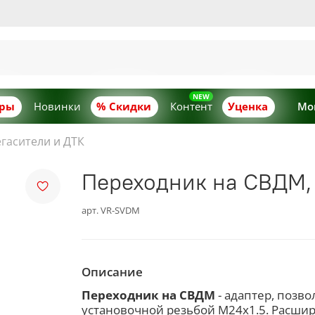
ары
Новинки
% Скидки
Контент
Уценка
Мо
гасители и ДТК
Переходник на СВДМ, 
арт.
VR-SVDM
Описание
Переходник на СВДМ
- адаптер, позв
установочной резьбой М24х1.5. Расшир