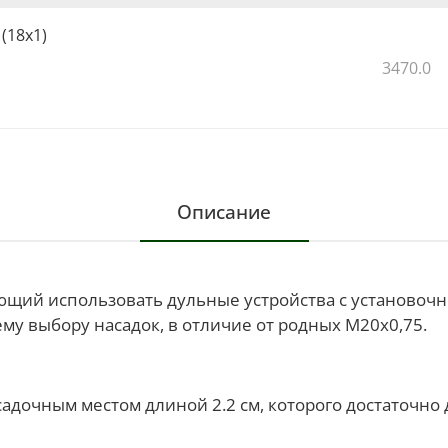
Вес, г - 103.
(18х1)
Комплектация:
3470.0
Переходник на СВДМ;
Контргайка.
Производство: Вектор-7,62 (Россия).
Описание
яющий использовать дульные устройства с установочн
му выбору насадок, в отличие от родных М20х0,75.
дочным местом длиной 2.2 см, которого достаточно