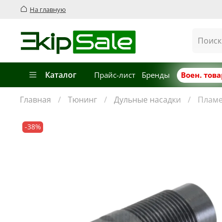
На главную
Каталог
Прайс-лист
Бренды
Воен. тов
Главная
Тюнинг
Дульные насадки
Пламе
-38%