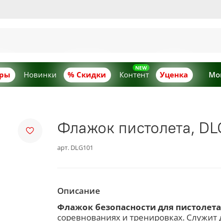
ары
Новинки
% Скидки
Контент
Уценка
Мо
Флажок пистолета, DLG
арт.
DLG101
Описание
Флажок безопасности для пистолета 
соревнованиях и тренировках. Служит д