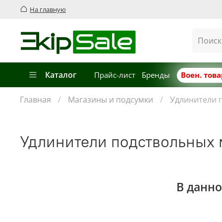
На главную
Каталог
Прайс-лист
Бренды
Воен. тов
Главная
Магазины и подсумки
Удлинители 
Удлинители подствольных 
В данно