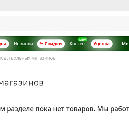
ары
Новинки
% Скидки
Контент
Уценка
Мо
подствольных магазинов
магазинов
м разделе пока нет товаров. Мы рабо